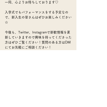
一同、心よりお待ちしております♡
入学式でもパフォーマンスをする予定なの
で、新入生の皆さんはぜひお楽しみください
☆
今後も、Twitter、Instagramで新歓情報を更
新していきますので興味を持ってくださった
方はぜひご覧ください！質問のある方はDM
にてお気軽にご相談ください！
​最新情報・新歓情報などは各種SNSか
ら！
活動場所：
伊都キャンパス
活動頻度：
週に３回以上
部費：
月2000円
​>>サークル一覧のページに戻る