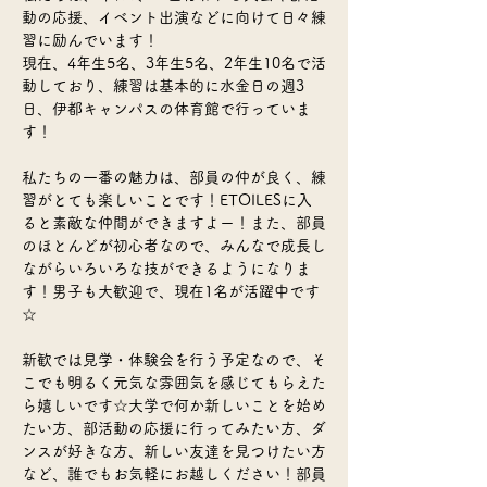
動の応援、イベント出演などに向けて日々練
習に励んでいます！
現在、4年生5名、3年生5名、2年生10名で活
動しており、練習は基本的に水金日の週3
日、伊都キャンパスの体育館で行っていま
す！
私たちの一番の魅力は、部員の仲が良く、練
習がとても楽しいことです！ETOILESに入
ると素敵な仲間ができますよー！また、部員
のほとんどが初心者なので、みんなで成長し
ながらいろいろな技ができるようになりま
す！男子も大歓迎で、現在1名が活躍中です
☆
新歓では見学・体験会を行う予定なので、そ
こでも明るく元気な雰囲気を感じてもらえた
ら嬉しいです☆大学で何か新しいことを始め
たい方、部活動の応援に行ってみたい方、ダ
ンスが好きな方、新しい友達を見つけたい方
など、誰でもお気軽にお越しください！部員