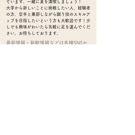
ています。一緒に夏を満喫しましょう！
大学から新しいことに挑戦したい人、経験者
の方、空手と兼部しながら蹴り技のスキルア
ップを目指したいという方も大歓迎です！少
しでも興味がわいたら気軽に足を運んでくだ
さい。お待ちしております。
​最新情報・新歓情報などは各種SNSか
ら！
活動場所：
伊都キャンパス
活動頻度：
週に１～２回程度
部費：
なし
​>>サークル一覧のページに戻る
© 2022 Q Board・Kyushu Univ. COOP
Soshiki-Bu・
QU Circle Info.・many circles