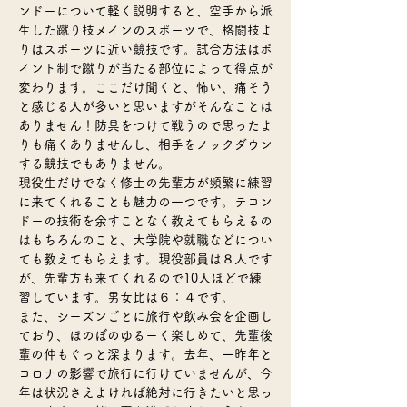
ンドーについて軽く説明すると、空手から派
生した蹴り技メインのスポーツで、格闘技よ
りはスポーツに近い競技です。試合方法はポ
イント制で蹴りが当たる部位によって得点が
変わります。ここだけ聞くと、怖い、痛そう
と感じる人が多いと思いますがそんなことは
ありません！防具をつけて戦うので思ったよ
りも痛くありませんし、相手をノックダウン
する競技でもありません。
現役生だけでなく修士の先輩方が頻繁に練習
に来てくれることも魅力の一つです。テコン
ドーの技術を余すことなく教えてもらえるの
はもちろんのこと、大学院や就職などについ
ても教えてもらえます。現役部員は８人です
が、先輩方も来てくれるので10人ほどで練
習しています。男女比は６：４です。
また、シーズンごとに旅行や飲み会を企画し
ており、ほのぼのゆるーく楽しめて、先輩後
輩の仲もぐっと深まります。去年、一昨年と
コロナの影響で旅行に行けていませんが、今
年は状況さえよければ絶対に行きたいと思っ