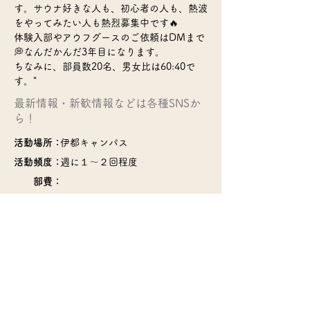
す。サウナ好きな人も、初心者の人も、熱波
をやってみたい人も熱烈募集中です🔥
体験入部やアウフグースのご依頼はDMまで
💭なんだかんだ3年目になります。
ちなみに、部員数20名、男女比は60:40で
す。"
​最新情報・新歓情報などは各種SNSか
ら！
活動場所：
伊都キャンパス
活動頻度：
週に１～２回程度
部費：
​>>サークル一覧のページに戻る
© 2022 Q Board・Kyushu Univ. COOP
Soshiki-Bu・
QU Circle Info.・many circles