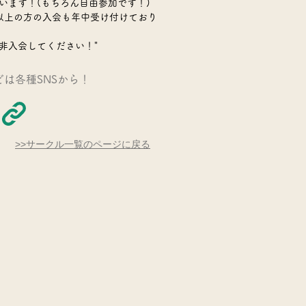
います！(もちろん自由参加です！)
以上の方の入会も年中受け付けており
非入会してください！"
どは各種SNSから！
​>>サークル一覧のページに戻る