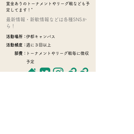
賞金ありのトーナメントやリーグ戦なども予
定してます！"
​最新情報・新歓情報などは各種SNSか
ら！
活動場所：
伊都キャンパス
活動頻度：
週に３回以上
部費：
トーナメントやリーグ戦毎に徴収
予定
​>>サークル一覧のページに戻る
© 2022 Q Board・Kyushu Univ. COOP
Soshiki-Bu・
QU Circle Info.・many circles