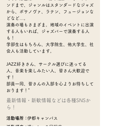
ンドまで、ジャンルはスタンダードなジャズ
から、ボサノヴァ、ラテン、フュージョンな
どなど…。
演奏の場もさまざま。地域のイベントに出演
する人もいれば、ジャズバーで演奏する人
も！
学部生はもちろん、大学院生、他大学生、社
会人も活動しています。
JAZZ好きさん、サークル選びに迷ってる
人、音楽を楽しみたい人、皆さん大歓迎で
す！
部員一同、皆さんの入部を心よりお待ちして
おります！"
​最新情報・新歓情報などは各種SNSか
ら！
活動場所：
伊都キャンパス
活動頻度：
週に１～２回程度
部費：
500円