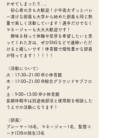
かせてしまったり…。
初心者の方も大歓迎！小中高大ずっとバレ
ー漬けな部員も大学から始めた部員も同じ熱
量で楽しく活動しています！選手だけでなく
マネージャーも大大大歓迎です！
興味を持って体験や見学を希望したいと思
ってくれた方は、ぜひSNSなどで連絡いただ
けると嬉しいです！体育館で個性豊かな部員
が待ってます！！！！！
〈活動について〉
火：17:30~21:00 @小体育館
木：17:00~21:00 @総合グラウンドサブフロ
ア
土：9:00~13:00 @小体育館
長期休暇中は別途他部活と使用割を相談した
うえでの活動になります！
〈部員〉
プレーヤー16名、マネージャー1名、監督コ
ーチ(OBの院生)3名