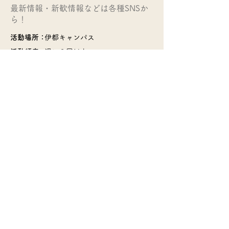
​最新情報・新歓情報などは各種SNSか
ら！
活動場所：
伊都キャンパス
活動頻度：
週に３回以上
部費：
基本集めていませんが、遠征時は
交通,宿泊費を集めます。極力安
くなるよう工夫しています！
​>>サークル一覧のページに戻る
© 2022 Q Board・Kyushu Univ. COOP
Soshiki-Bu・
QU Circle Info.・many circles