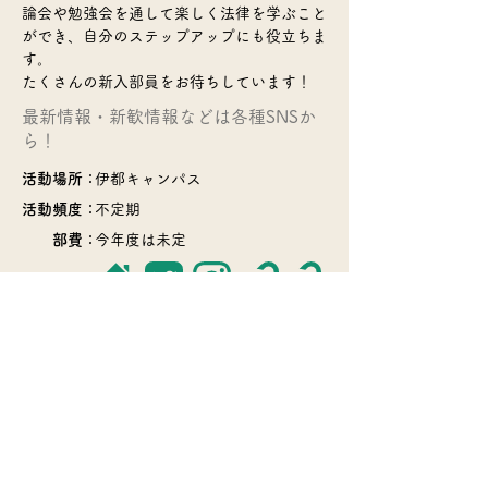
論会や勉強会を通して楽しく法律を学ぶこと
ができ、自分のステップアップにも役立ちま
す。
たくさんの新入部員をお待ちしています！
​最新情報・新歓情報などは各種SNSか
ら！
活動場所：
伊都キャンパス
活動頻度：
不定期
部費：
今年度は未定
​>>サークル一覧のページに戻る
© 2022 Q Board・Kyushu Univ. COOP
Soshiki-Bu・
QU Circle Info.・many circles