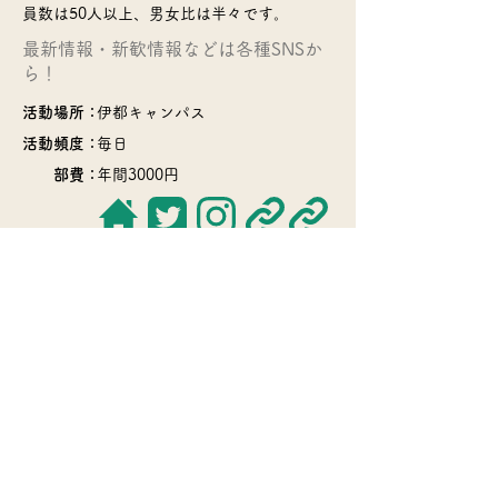
員数は50人以上、男女比は半々です。
​最新情報・新歓情報などは各種SNSか
ら！
活動場所：
伊都キャンパス
活動頻度：
毎日
部費：
年間3000円
​>>サークル一覧のページに戻る
© 2022 Q Board・Kyushu Univ. COOP
Soshiki-Bu・
QU Circle Info.・many circles