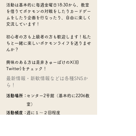
活動は基本的に毎週金曜日18:30から、教室
を借りてポケモンの対戦をしたりカードゲー
ムをしたり企画を行なったり、自由に楽しく
交流しています！
初心者の方も上級者の方も歓迎します！私た
ちと一緒に楽しいポケモンライフを送りませ
んか？
興味のある方は是非きゅーぽけのX(旧
Twitter)をチェック！
​最新情報・新歓情報などは各種SNSか
ら！
活動場所：
センター2号館（基本的に2206教
室）
活動頻度：
週に１～２回程度
部費：
0円