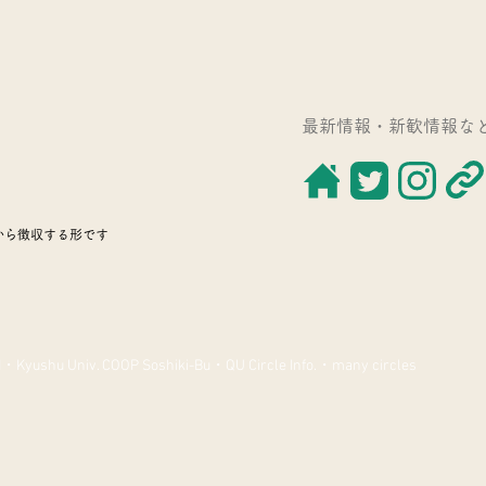
​最新情報・新歓情報な
から徴収する形です
・Kyushu Univ. COOP Soshiki-Bu・
QU Circle Info.・many circles