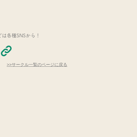
どは各種SNSから！
​>>サークル一覧のページに戻る