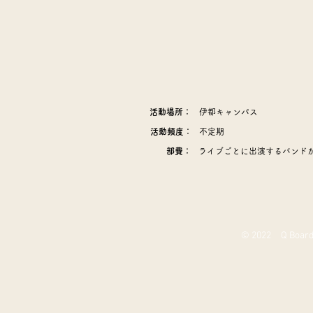
活動場所：
伊都キャンパス
活動頻度：
不定期
部費：
ライブごとに出演するバンド
© 2022 Q Board