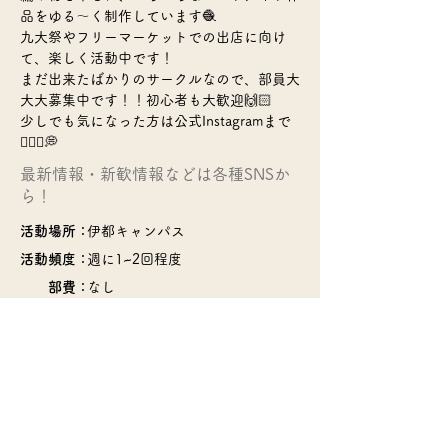
品をゆる〜く制作しています🧶
九大祭やフリーマーケットでの出店に向け
て、楽しく活動中です！
まだ出来たばかりのサークルなので、部員大
大大募集中です！！初心者も大歓迎🙌🏻
少しでも気になった方は公式Instagramまで
💁🏻‍♀️💭
​最新情報・新歓情報などは各種SNSか
ら！
活動場所：
伊都キャンパス
活動頻度：
週に1~2回程度
部費：
なし
​>>サークル一覧のページに戻る
© 2022 Q Board・Kyushu Univ. COOP