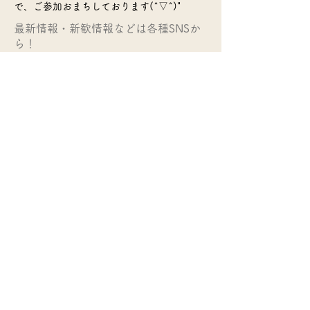
で、ご参加おまちしております(^▽^)"
​最新情報・新歓情報などは各種SNSか
ら！
活動場所：
伊都キャンパス
活動頻度：
週に１～２回程度
部費：
0円
​>>サークル一覧のページに戻る
© 2022 Q Board・Kyushu Univ. COOP
Soshiki-Bu・
QU Circle Info.・many circles